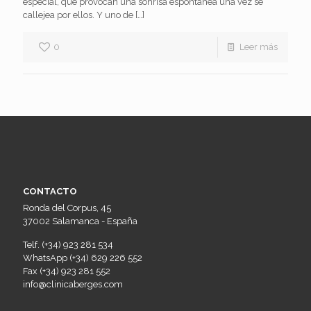
especial, que provocan una sonrisa espontánea una vez se
callejea por ellos. Y uno de
[…]
0
Leer más
CONTACTO
Ronda del Corpus, 45
37002 Salamanca - España
Telf. (+34) 923 281 534
WhatsApp (+34) 629 226 552
Fax (+34) 923 281 552
info@clinicaberges.com