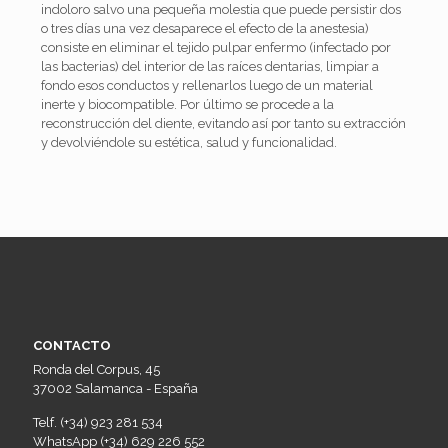
indoloro salvo una pequeña molestia que puede persistir dos
o tres días una vez desaparece el efecto de la anestesia)
consiste en eliminar el tejido pulpar enfermo (infectado por
las bacterias) del interior de las raíces dentarias, limpiar a
fondo esos conductos y rellenarlos luego de un material
inerte y biocompatible. Por último se procede a la
reconstrucción del diente, evitando así por tanto su extracción
y devolviéndole su estética, salud y funcionalidad.
CONTACTO
Ronda del Corpus, 45
37002 Salamanca - España
Telf. (+34) 923 281 534
WhatsApp (+34) 629 226 552