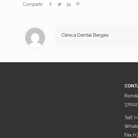
Compartir
Clinica Dental Berges
CONT
Ronda
37002
Telf. 
Whats
Fax (+