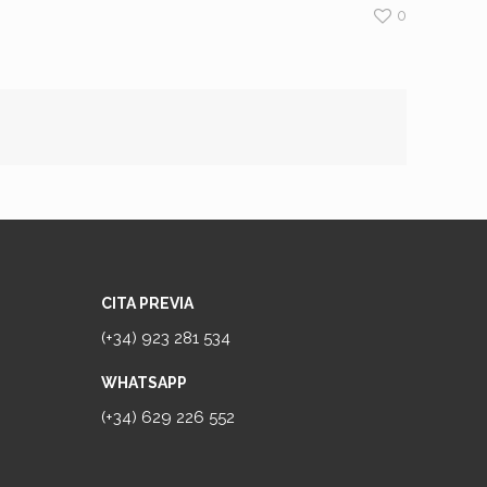
0
CITA PREVIA
(+34) 923 281 534
WHATSAPP
(+34) 629 226 552