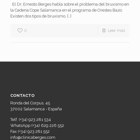
El Dr. Ernesto Berges habla sobre el problema del bruxismo en
la Cadena Cope Salamanca en el programa de Orestes Bazo.
Existen dos tipos de bruxismo,
[…]
0
Leer más
CONTACTO
Ronda del Corpus, 45
37002 Salamanca - España
Telf. (+34) 923 281 534
WhatsApp (+34) 629 226 552
Fax (+34) 923 281 552
info@clinicaberges.com