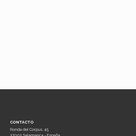
CONTACTO
Ronda del Corpus, 45
37002 Salamanca - España